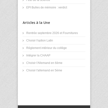
Fête de la science
EPI Bulles de mémoire : verdict
Articles à la Une
Rentrée septembre 2026 et Fournitures
Choisir l'option Latin
Réglement intérieur du collège
Intégrer la CHAAP
Choisir l'Allemand en 6ème
Choisir l'allemand en 5ème