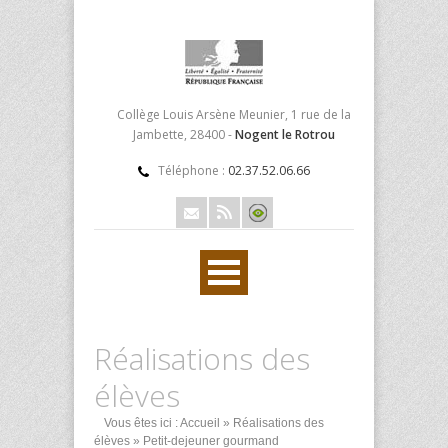
Collège Louis Arsène Meunier, 1 rue de la
Jambette, 28400 -
Nogent le Rotrou
Téléphone :
02.37.52.06.66
Réalisations des
élèves
Vous êtes ici :
Accueil
»
Réalisations des
élèves
» Petit-dejeuner gourmand