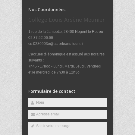
Nos Coordonnées
Collège Louis Arsène Meunier
1 rue de la Jambette, 28400 Nogent le Rotrou
02.37.52.06.66
ce.0280903e@ac-orleans-tours.fr
L'accueil téléphonique est assuré aux horaires
suivants :
7h45 - 17hoo - Lundi, Mardi, Jeudi, Vendredi
et le mercredi de 7h30 à 12h3o
Formulaire de contact