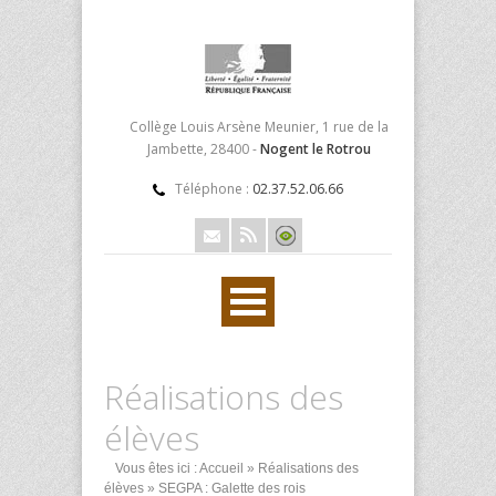
Collège Louis Arsène Meunier, 1 rue de la
Jambette, 28400 -
Nogent le Rotrou
Téléphone :
02.37.52.06.66
Réalisations des
élèves
Vous êtes ici :
Accueil
»
Réalisations des
élèves
» SEGPA : Galette des rois