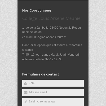
Nos Coordonnées
Collège Louis Arsène Meunier
1 rue de la Jambette, 28400 Nogent le Rotrou
02.37.52.06.66
ce.0280903e@ac-orleans-tours.fr
L'accueil téléphonique est assuré aux horaires
suivants :
7h45 - 17hoo - Lundi, Mardi, Jeudi, Vendredi
et le mercredi de 7h30 à 12h3o
Formulaire de contact