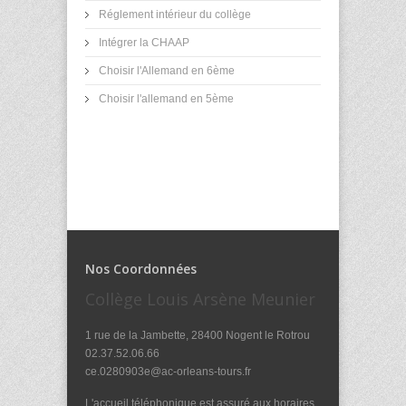
Réglement intérieur du collège
Intégrer la CHAAP
Choisir l'Allemand en 6ème
Choisir l'allemand en 5ème
Nos Coordonnées
Collège Louis Arsène Meunier
1 rue de la Jambette, 28400 Nogent le Rotrou
02.37.52.06.66
ce.0280903e@ac-orleans-tours.fr
L'accueil téléphonique est assuré aux horaires