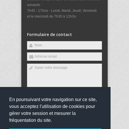
suivants :
7h45 - 17hoo - Lundi, Mardi, Jeudi, Vendredi
et le mercredi de 7h30 à 12h3o
Formulaire de contact
En poursuivant votre navigation sur ce site,
Envoyer
vous acceptez l'utilisation de cookies pour
gérer votre session et mesurer la
fréquentation du site.