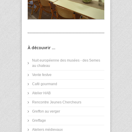
À découvrir ...
Nuit européenne des musées - des 5emes
au chateau
Vente festve
Café gourmand
Atelier HAB
Rencontre Jeunes Chercheurs
Greffon au verger
Greffage
Ateliers médievaux