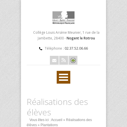
Collège Louis Arsène Meunier, 1 rue de la
Jambette, 28400 -
Nogent le Rotrou
Téléphone :
02.37.52.06.66
Réalisations des
élèves
Vous êtes ici :
Accueil
»
Réalisations des
élèves
» Plantations