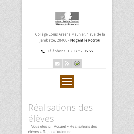
Collège Louis Arsène Meunier, 1 rue de la
Jambette, 28400 -
Nogent le Rotrou
Téléphone :
02.37.52.06.66
Réalisations des
élèves
Vous êtes ici :
Accueil
»
Réalisations des
élèves
» Repas d'automne