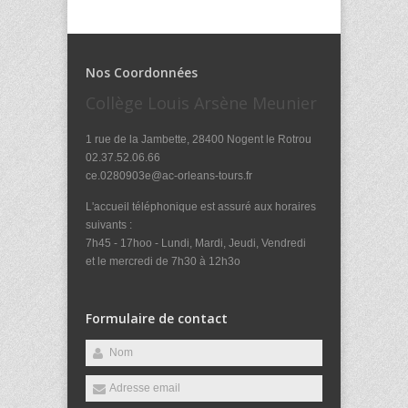
Nos Coordonnées
Collège Louis Arsène Meunier
1 rue de la Jambette, 28400 Nogent le Rotrou
02.37.52.06.66
ce.0280903e@ac-orleans-tours.fr
L'accueil téléphonique est assuré aux horaires
suivants :
7h45 - 17hoo - Lundi, Mardi, Jeudi, Vendredi
et le mercredi de 7h30 à 12h3o
Formulaire de contact