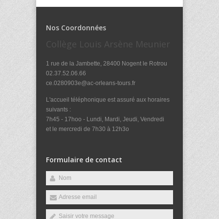
Nos Coordonnées
Collège Louis Arsène Meunier
1 rue de la Jambette, 28400 Nogent le Rotrou
02.37.52.06.66
ce.0280903e@ac-orleans-tours.fr
L'accueil téléphonique est assuré aux horaires
suivants :
7h45 - 17hoo - Lundi, Mardi, Jeudi, Vendredi
et le mercredi de 7h30 à 12h3o
Formulaire de contact