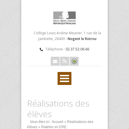
Collège Louis Arsène Meunier, 1 rue de la
Jambette, 28400 -
Nogent le Rotrou
Téléphone :
02.37.52.06.66
Réalisations des
élèves
Vous êtes ici :
Accueil
»
Réalisations des
élèves
» Ratelier en ERE