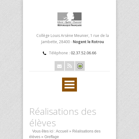
Collège Louis Arsène Meunier, 1 rue de la
Jambette, 28400 -
Nogent le Rotrou
Téléphone :
02.37.52.06.66
Réalisations des
élèves
Vous êtes ici :
Accueil
»
Réalisations des
élèves
» Greffage