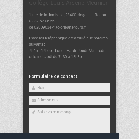
Collège Louis Arsène Meunier
1 rue de la Jambette, 28400 Nogent le Rotrou
02.37.52.06.66
ce.0280903e@ac-orleans-tours.fr
L'accueil téléphonique est assuré aux horaires
suivants :
7h45 - 17hoo - Lundi, Mardi, Jeudi, Vendredi
et le mercredi de 7h30 à 12h3o
Formulaire de contact