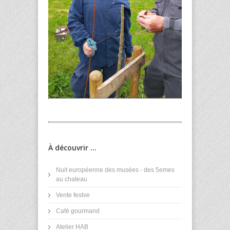
À découvrir ...
Nuit européenne des musées - des 5emes
au chateau
Vente festve
Café gourmand
Atelier HAB