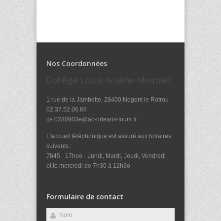
Nos Coordonnées
Collège Louis Arsène Meunier
1 rue de la Jambette, 28400 Nogent le Rotrou
02.37.52.06.66
ce.0280903e@ac-orleans-tours.fr
L'accueil téléphonique est assuré aux horaires
suivants :
7h45 - 17hoo - Lundi, Mardi, Jeudi, Vendredi
et le mercredi de 7h30 à 12h3o
Formulaire de contact