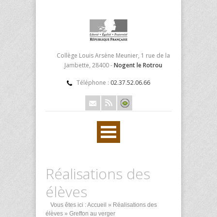
Collège Louis Arsène Meunier, 1 rue de la
Jambette, 28400 -
Nogent le Rotrou
Téléphone :
02.37.52.06.66
Réalisations des
élèves
Vous êtes ici :
Accueil
»
Réalisations des
élèves
» Greffon au verger