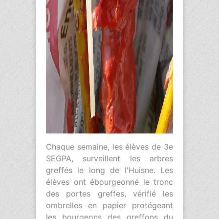
Chaque semaine, les élèves de 3e
SEGPA, surveillent les arbres
greffés le long de l'Huisne. Les
élèves ont ébourgeonné le tronc
des portes greffes, vérifié les
ombrelles en papier protégeant
les bourgeons des greffons du