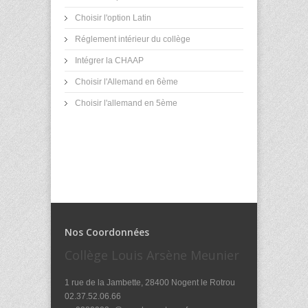
Choisir l'option Latin
Réglement intérieur du collège
Intégrer la CHAAP
Choisir l'Allemand en 6ème
Choisir l'allemand en 5ème
Nos Coordonnées
Collège Louis Arsène Meunier
1 rue de la Jambette, 28400 Nogent le Rotrou
02.37.52.06.66