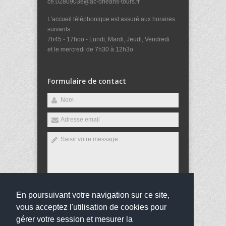
ce.0280903e@ac-orleans-tours.fr
L'accueil téléphonique est assuré aux horaires
suivants :
7h45 - 17hoo - Lundi, Mardi, Jeudi, Vendredi
et le mercredi de 7h30 à 12h3o
Formulaire de contact
En poursuivant votre navigation sur ce site,
Envoyer
vous acceptez l'utilisation de cookies pour
gérer votre session et mesurer la