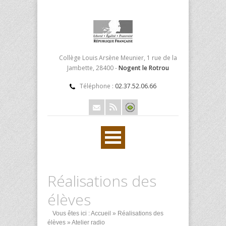
Collège Louis Arsène Meunier, 1 rue de la
Jambette, 28400 -
Nogent le Rotrou
Téléphone :
02.37.52.06.66
Réalisations des
élèves
Vous êtes ici :
Accueil
»
Réalisations des
élèves
» Atelier radio