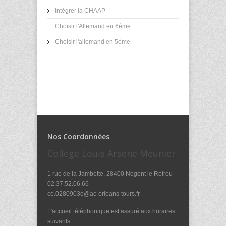
Intégrer la CHAAP
Choisir l'Allemand en 6ème
Choisir l'allemand en 5ème
Nos Coordonnées
Collège Louis Arsène Meunier
1 rue de la Jambette, 28400 Nogent le Rotrou
02.37.52.06.66
ce.0280903e@ac-orleans-tours.fr
L'accueil téléphonique est assuré aux horaires
suivants :