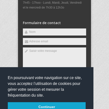
7h45 - 17hoo - Lundi, Mardi, Jeudi, Vendredi
et le mercredi de 7h30 à 12h3o
Formulaire de contact
En poursuivant votre navigation sur ce site,
Envoyer
vous acceptez l'utilisation de cookies pour
gérer votre session et mesurer la
fréquentation du site.
Copyright 2016
Collège Louis Arsène Meunier
Tous
Continuer
droits réservés