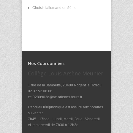
Choisir l'allemand en 5ème
Nos Coordonnées
Collège Louis Arsène Meunier
1 rue de la Jambette, 28400 Nogent le Rotrou
02.37.52.06.66
ce.0280903e@ac-orleans-tours.fr
L'accueil téléphonique est assuré aux horaires
suivants :
7h45 - 17hoo - Lundi, Mardi, Jeudi, Vendredi
et le mercredi de 7h30 à 12h3o