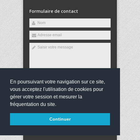
Formulaire de contact
En poursuivant votre navigation sur ce site,
Envoyer
vous acceptez l'utilisation de cookies pour
gérer votre session et mesurer la
fréquentation du site.
Copyright 2016
Collège Louis Arsène Meunier
Tous
Continuer
droits réservés
websco