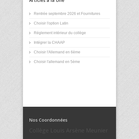
Articles à la Une
Rentrée septembre 2026 et Fournitures
Choisir l'option Latin
Réglement intérieur du collège
Intégrer la CHAAP
Choisir l'Allemand en 6ème
Choisir l'allemand en 5ème
Nos Coordonnées
Collège Louis Arsène Meunier