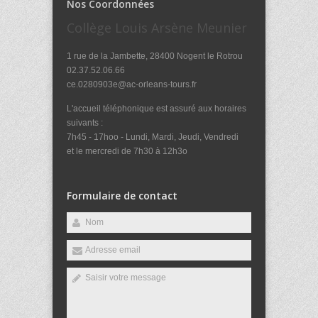
Nos Coordonnées
Collège Louis Arsène Meunier
1 rue de la Jambette, 28400 Nogent le Rotrou
02.37.52.06.66
ce.0280903e@ac-orleans-tours.fr
L'accueil téléphonique est assuré aux horaires
suivants :
7h45 - 17hoo - Lundi, Mardi, Jeudi, Vendredi
et le mercredi de 7h30 à 12h3o
Formulaire de contact