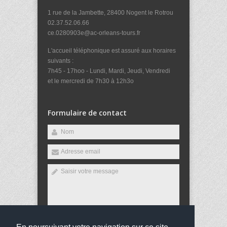
1 rue de la Jambette, 28400 Nogent le Rotrou
02.37.52.06.66
ce.0280903e@ac-orleans-tours.fr
L'accueil téléphonique est assuré aux horaires
suivants :
7h45 - 17hoo - Lundi, Mardi, Jeudi, Vendredi
et le mercredi de 7h30 à 12h3o
Formulaire de contact
Envoyer