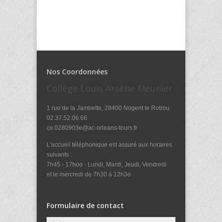
Nos Coordonnées
Collège Louis Arsène Meunier
1 rue de la Jambette, 28400 Nogent le Rotrou
02.37.52.06.66
ce.0280903e@ac-orleans-tours.fr
L'accueil téléphonique est assuré aux horaires
suivants :
7h45 - 17hoo - Lundi, Mardi, Jeudi, Vendredi
et le mercredi de 7h30 à 12h3o
Formulaire de contact