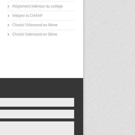
Réglement intérieur du collège
Intégrer la CHAAP
Choisir l'Allemand en 6ème
Choisir l'allemand en 5ème