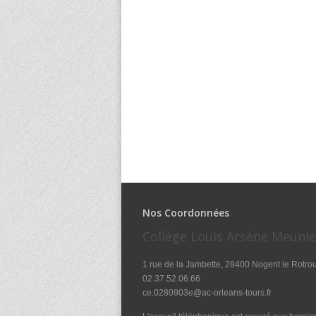
Nos Coordonnées
Collège Louis Arsène Meunie
1 rue de la Jambette, 28400 Nogent le Rotro
02.37.52.06.66
ce.0280903e@ac-orleans-tours.fr