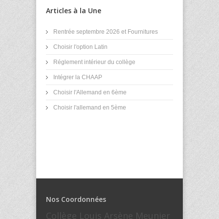
Articles à la Une
Rentrée septembre 2026 et Fournitures
Choisir l'option Latin
Réglement intérieur du collège
Intégrer la CHAAP
Choisir l'Allemand en 6ème
Choisir l'allemand en 5ème
Nos Coordonnées
Collège Louis Arsène Meunier