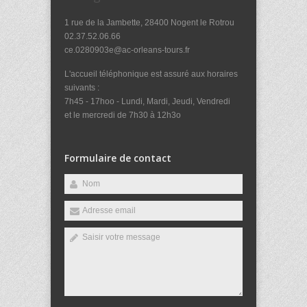
1 rue de la Jambette, 28400 Nogent le Rotrou
02.37.52.06.66
ce.0280903e@ac-orleans-tours.fr
L'accueil téléphonique est assuré aux horaires
suivants :
7h45 - 17hoo - Lundi, Mardi, Jeudi, Vendredi
et le mercredi de 7h30 à 12h3o
Formulaire de contact