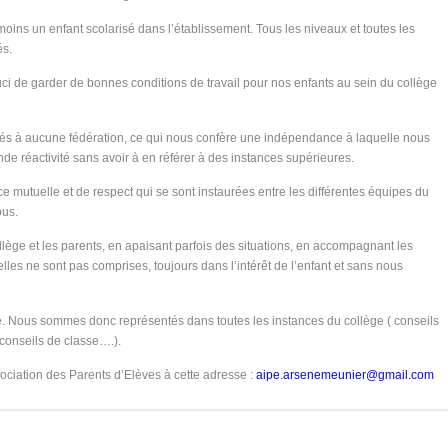
ins un enfant scolarisé dans l’établissement. Tous les niveaux et toutes les
és.
ouci de garder de bonnes conditions de travail pour nos enfants au sein du collège
és à aucune fédération, ce qui nous confère une indépendance à laquelle nous
 réactivité sans avoir à en référer à des instances supérieures.
ce mutuelle et de respect qui se sont instaurées entre les différentes équipes du
ous.
collège et les parents, en apaisant parfois des situations, en accompagnant les
les ne sont pas comprises, toujours dans l’intérêt de l’enfant et sans nous
. Nous sommes donc représentés dans toutes les instances du collège ( conseils
conseils de classe….).
ociation des Parents d’Elèves à cette adresse :
aipe.arsenemeunier@gmail.com