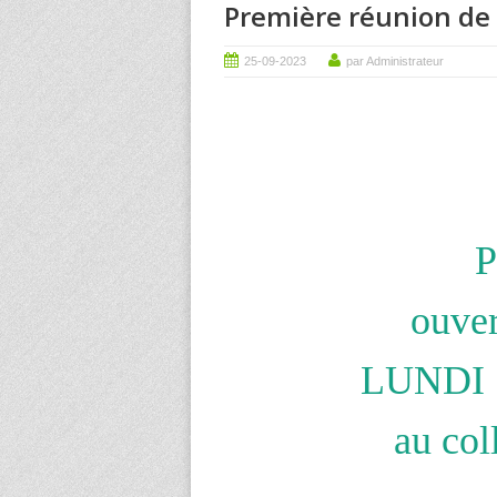
Première réunion de 
25-09-2023
par Administrateur
P
ouver
LUNDI 
au col