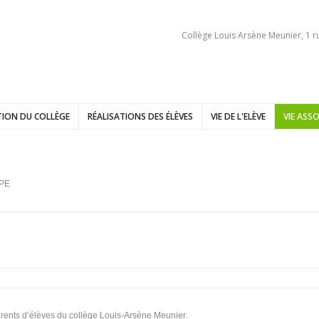
Collège Louis Arsène Meunier, 1 r
ION DU COLLÈGE
RÉALISATIONS DES ÉLÈVES
VIE DE L'ELÈVE
VIE ASSO
IPE
arents d’élèves du collège Louis-Arsène Meunier.