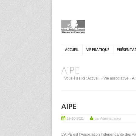
ACCUEIL
VIE PRATIQUE
PRÉSENTAT
AIPE
Vous êtes ici :
Accueil
»
Vie associative
» A
AIPE
19-10-2021
par Administrateur
L’AIPE est l’Association Indépendante des P