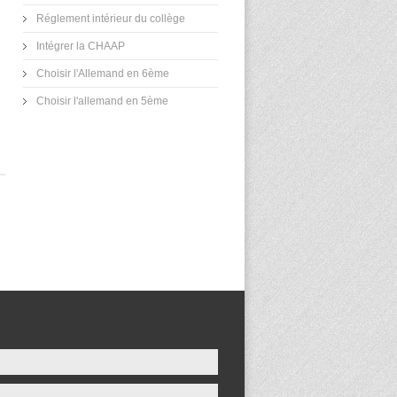
Réglement intérieur du collège
Intégrer la CHAAP
Choisir l'Allemand en 6ème
Choisir l'allemand en 5ème