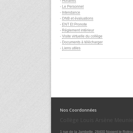
-
Horaires
-
Le Personnel
-
Intendance
-
DNB et évaluations
-
ENT Et Pronote
-
Réglement intérieur
-
Visite virtuelle du collège
-
Documents à télècharger
-
Liens utiles
Nos Coordonnées
Collège Louis Arsène Meunie
1 rue de la Jambette, 28400 Nogent le Rotro