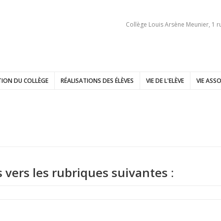
Collège Louis Arsène Meunier, 1 r
ION DU COLLÈGE
RÉALISATIONS DES ÉLÈVES
VIE DE L'ELÈVE
VIE ASSO
s vers les rubriques suivantes :