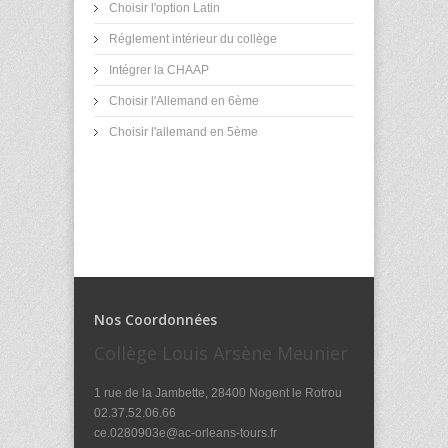
Choisir l'option Latin
Réglement intérieur du collège
Intégrer la CHAAP
Choisir l'Allemand en 6ème
Choisir l'allemand en 5ème
Nos Coordonnées
Collège Louis Arsène Meunier
1 rue de la Jambette, 28400 Nogent le Rotrou
02.37.52.06.66
ce.0280903e@ac-orleans-tours.fr