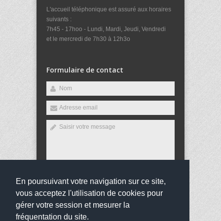
L'accueil téléphonique est assuré aux horaires
suivants :
7h45 - 17hoo - Lundi, Mardi, Jeudi, Vendredi
et le mercredi de 7h30 à 12h3o
Formulaire de contact
En poursuivant votre navigation sur ce site,
Envoyer
vous acceptez l'utilisation de cookies pour
gérer votre session et mesurer la
fréquentation du site.