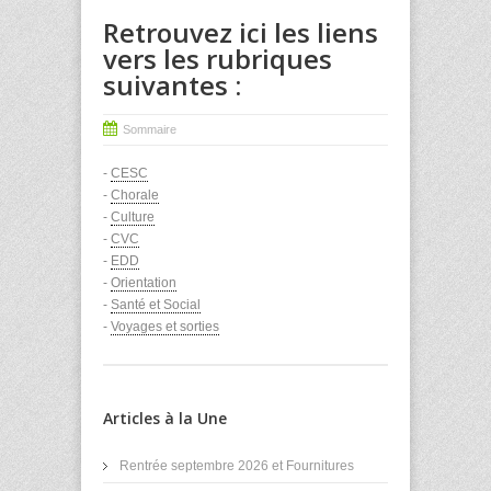
Retrouvez ici les liens
vers les rubriques
suivantes :
Sommaire
-
CESC
-
Chorale
-
Culture
-
CVC
-
EDD
-
Orientation
-
Santé et Social
-
Voyages et sorties
Articles à la Une
Rentrée septembre 2026 et Fournitures