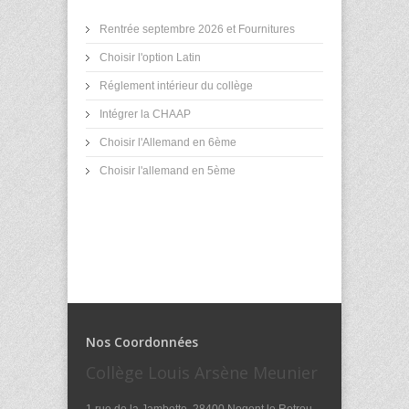
Rentrée septembre 2026 et Fournitures
Choisir l'option Latin
Réglement intérieur du collège
Intégrer la CHAAP
Choisir l'Allemand en 6ème
Choisir l'allemand en 5ème
Nos Coordonnées
Collège Louis Arsène Meunier