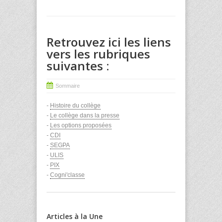
Retrouvez ici les liens
vers les rubriques
suivantes :
Sommaire
-
Histoire du collège
-
Le collège dans la presse
-
Les options proposées
-
CDI
-
SEGPA
-
ULIS
-
PIX
-
Cogni'classe
Articles à la Une