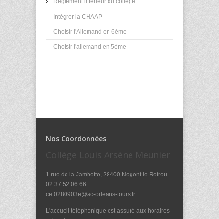
Réglement intérieur du collège
Intégrer la CHAAP
Choisir l'Allemand en 6ème
Choisir l'allemand en 5ème
Nos Coordonnées
Collège Louis Arsène Meunier
1 rue de la Jambette, 28400 Nogent le Rotrou
02.37.52.06.66
ce.0280903e@ac-orleans-tours.fr
L'accueil téléphonique est assuré aux horaires