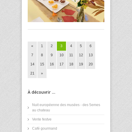
«
1
2
3
4
5
6
7
8
9
10
11
12
13
14
15
16
17
18
19
20
21
»
À découvrir ...
Nuit européenne des musées - des 5emes
au chateau
Vente festve
Café gourmand