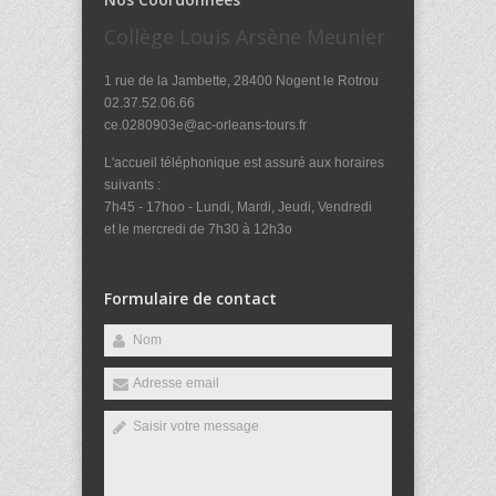
Collège Louis Arsène Meunier
1 rue de la Jambette, 28400 Nogent le Rotrou
02.37.52.06.66
ce.0280903e@ac-orleans-tours.fr
L'accueil téléphonique est assuré aux horaires
suivants :
7h45 - 17hoo - Lundi, Mardi, Jeudi, Vendredi
et le mercredi de 7h30 à 12h3o
Formulaire de contact