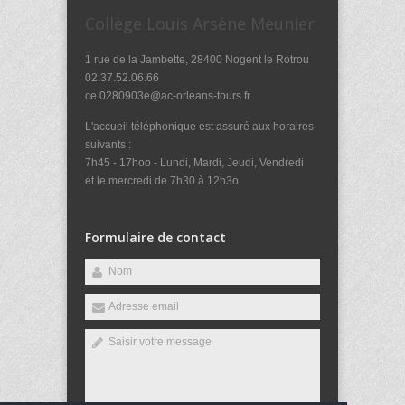
Collège Louis Arsène Meunier
1 rue de la Jambette, 28400 Nogent le Rotrou
02.37.52.06.66
ce.0280903e@ac-orleans-tours.fr
L'accueil téléphonique est assuré aux horaires
suivants :
7h45 - 17hoo - Lundi, Mardi, Jeudi, Vendredi
et le mercredi de 7h30 à 12h3o
Formulaire de contact